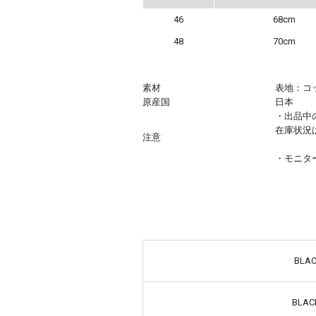
46
68cm
48
70cm
素材
表地：コ
原産国
日本
・出品中
在庫状況
注意
・モニタ
BLA
BLAC