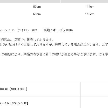
59cm
114cm
60cm
118cm
ットン70％ ナイロン３0% 裏地：キュプラ100%
の商品は、店頭でも販売しております。
はできるだけ早く更新しておりますが、完売している場合がございます。ご
ーの種類により、商品の表示色に若干の違いが生じる事がございます。ご了
CK× 48【SOLD OUT】
K ×４6【SOLD OUT】