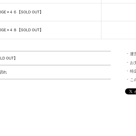
BEIGE ×４６【SOLD OUT】
BEIGE ×４８【SOLD OUT】
運
LD OUT】
お
特
切れ
こ