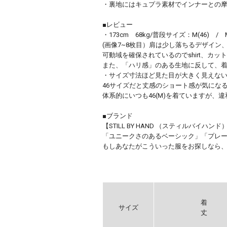
・裏地にはキュプラ素材でインナーとの
■レビュー
・173cm 68kg/普段サイズ：M(46) /
(画像7~8枚目）肩は少し落ちるデザイ
可動域を確保されているのでshirt、カ
また、「ハリ感」のある生地に反して、
・サイズ寸法ほど見た目が大きく見えないの
46サイズだと丈感のショート感が気にな
体系的にいつも46(M)を着ていますが、
■ブランド
【STILL BY HAND （スティルバイハンド
「ユニークさのあるベーシック」「プレ
もしあなたがこういった服をお探しなら
着
サイズ
丈