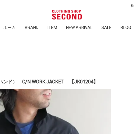
ホーム
BRAND
ITEM
NEW ARRIVAL
SALE
BLOG
ンド） C/N WORK JACKET 【JK01204】