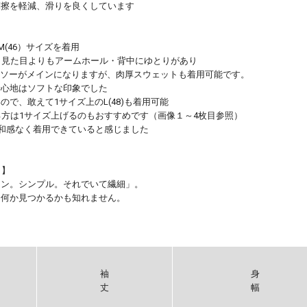
摩擦を軽減、滑りを良くしています
 M(46）サイズを着用
ン、見た目よりもアームホール・背中にゆとりがあり
ットソーがメインになりますが、肉厚スウェットも着用可能です。
着心地はソフトな印象でした
で、敢えて1サイズ上のL(48)も着用可能
る方は1サイズ上げるのもおすすめです（画像１～4枚目参照）
違和感なく着用できていると感じました
）】
ーン。シンプル。それでいて繊細」。
、何か見つかるかも知れません。
袖
身
丈
幅