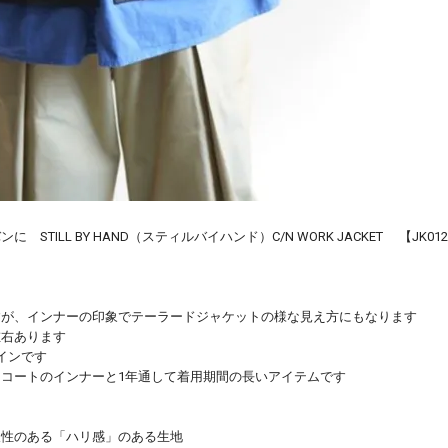
ILL BY HAND（スティルバイハンド）C/N WORK JACKET 【JK012
ン
すが、インナーの印象でテーラードジャケットの様な見え方にもなります
左右あります
インです
コートのインナーと1年通して着用期間の長いアイテムです
久性のある「ハリ感」のある生地